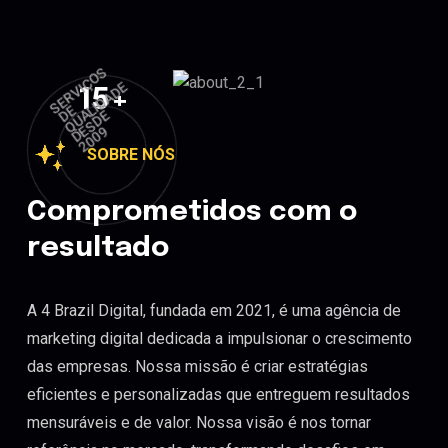
S
E
R
VI
Ç
O
S
D
Q
U
ALI
D
D
E
S
D
2
0
0
15
+
E
E
A
D
E
9
SOBRE NÓS
Comprometidos com o
resultado
A 4 Brazil Digital, fundada em 2021, é uma agência de
marketing digital dedicada a impulsionar o crescimento
das empresas. Nossa missão é criar estratégias
eficientes e personalizadas que entreguem resultados
mensuráveis e de valor. Nossa visão é nos tornar