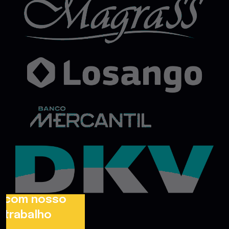
100
+
Clientes
satisfeitos
com nosso
trabalho