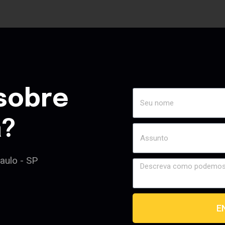
sobre
a?
Paulo - SP
E