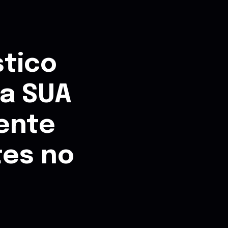
tico
ra SUA
rente
tes no