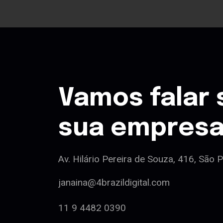
Vamos falar 
sua empres
Av. Hilário Pereira de Souza, 416, São 
janaina@4brazildigital.com
11 9 4482 0390